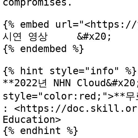
compromises.

{% embed url="<https://
시연 영상     &#x20;

{% endembed %}

{% hint style="info" %}

**2022년 NHN Cloud&#x20;
style="color:red;">**
: <https://doc.skill.or
Education>
